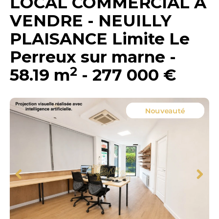
LOCAL COMMERCIAL A
VENDRE
-
NEUILLY
PLAISANCE Limite Le
Perreux sur marne
-
2
58.19 m
-
277 000 €