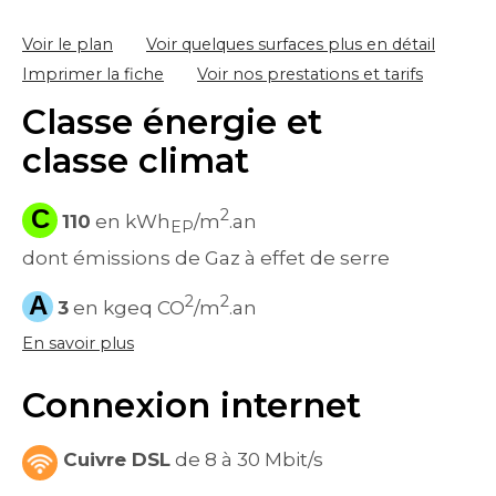
Voir le plan
Voir quelques surfaces plus en détail
Imprimer la fiche
Voir nos prestations et tarifs
Classe énergie et
classe climat
C
2
110
en kWh
/m
.an
EP
dont émissions de Gaz à effet de serre
A
2
2
3
en kgeq CO
/m
.an
En savoir plus
Connexion internet
Cuivre DSL
de 8 à 30 Mbit/s