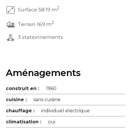
2
Surface 58.19 m
2
Terrain 169 m
3 stationnements
Aménagements
construit en :
1960
cuisine :
sans cuisine
chauffage :
individuel electrique
climatisation :
oui