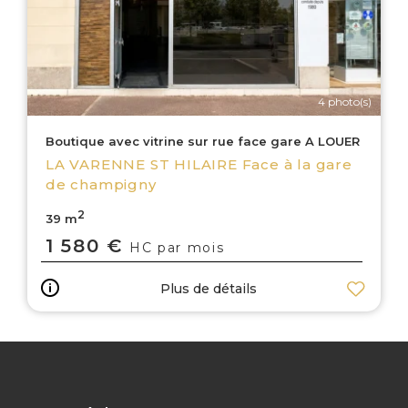
4 photo(s)
Boutique avec vitrine sur rue face gare A LOUER
LA VARENNE ST HILAIRE Face à la gare
de champigny
2
39 m
1 580 €
HC par mois
Plus de détails