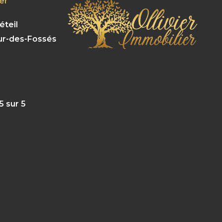
ier
éteil
ur-des-Fossés
5 sur 5