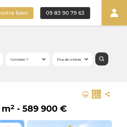
 votre bien
09 83 90 79 63
2
4 m
-
589 900 €