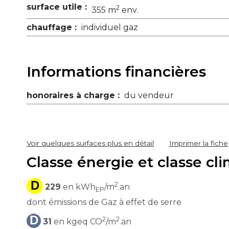
surface utile :
2
355 m
env.
chauffage :
individuel gaz
Informations financières
honoraires à charge :
du vendeur
Voir quelques surfaces plus en détail
Imprimer la fiche
Classe énergie et classe cl
D
2
229
en kWh
/m
.an
EP
dont émissions de Gaz à effet de serre
D
2
2
31
en kgeq CO
/m
.an