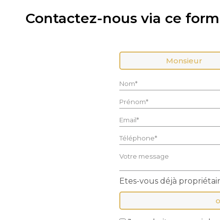
Contactez-nous via ce formu
Civilité :
Monsieur
Nom* :
Prénom* :
Email* :
Téléphone* :
Votre message :
Etes-vous déjà propriétai
o