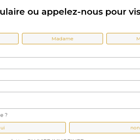
laire ou appelez-nous pour vis
Madame
M
re ?
ui
non