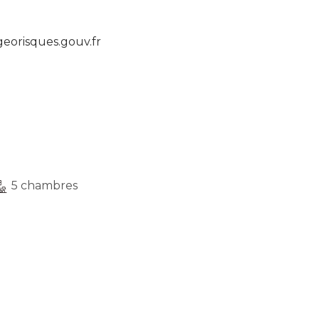
eorisques.gouv.fr
5 chambres