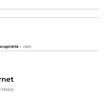
ropriété :
non
rnet
 Mbit/s