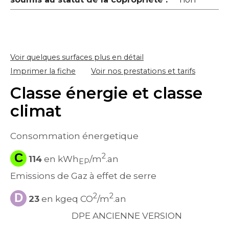
Voir quelques surfaces plus en détail
Imprimer la fiche
Voir nos prestations et tarifs
Classe énergie et classe
climat
Consommation énergetique
C
2
114
en kWh
/m
.an
EP
Emissions de Gaz à effet de serre
D
2
2
23
en kgeq CO
/m
.an
DPE ANCIENNE VERSION