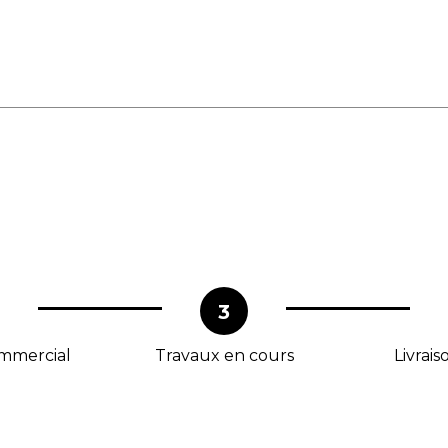
3
mmercial
Travaux en cours
Livrai