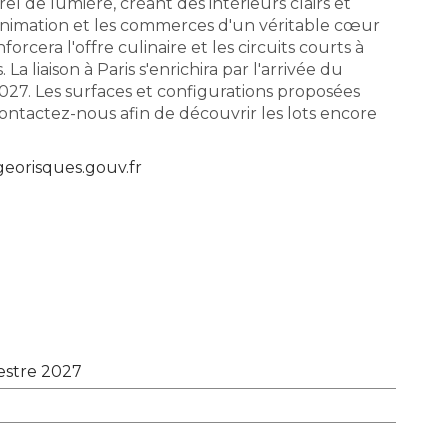
el de lumière, créant des intérieurs clairs et
l'animation et les commerces d'un véritable cœur
era l'offre culinaire et les circuits courts à
a liaison à Paris s'enrichira par l'arrivée du
2027. Les surfaces et configurations proposées
ontactez-nous afin de découvrir les lots encore
eorisques.gouv.fr
estre 2027