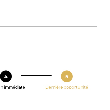
4
5
son immédiate
Dernière opportunité