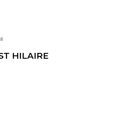
té
.
 ST HILAIRE