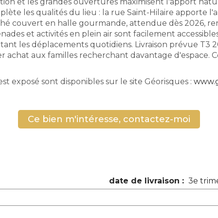
ation et les grandes ouvertures maximisent l'apport natur
ète les qualités du lieu : la rue Saint-Hilaire apporte 
hé couvert en halle gourmande, attendue dès 2026, renforc
es et activités en plein air sont facilement accessibles. L
litant les déplacements quotidiens. Livraison prévue T3 
r achat aux familles recherchant davantage d'espace. C
est exposé sont disponibles sur le site Géorisques :
www.g
Ce bien m'intéresse, contactez-moi
date de livraison :
3e trim