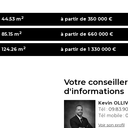
2
e 44.53 m
à partir de 350 000 €
2
e 85.15 m
à partir de 660 000 €
2
e 124.26 m
à partir de 1 330 000 €
Votre conseiller
d'informations
Kevin OLLIV
Tél :
09.83.90
Tél mobile :
0
Voir son profil