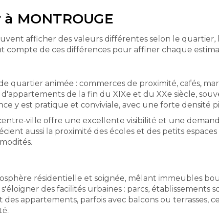
ier à MONTROUGE
fficher des valeurs différentes selon le quartier, la r
t compte de ces différences pour affiner chaque estima
 de quartier animée : commerces de proximité, cafés, mar
'appartements de la fin du XIXe et du XXe siècle, souve
biance y est pratique et conviviale, avec une forte densit
 centre‑ville offre une excellente visibilité et une d
ient aussi la proximité des écoles et des petits espaces v
mmodités.
osphère résidentielle et soignée, mêlant immeubles bour
s'éloigner des facilités urbaines : parcs, établissements 
 des appartements, parfois avec balcons ou terrasses, ce
té.