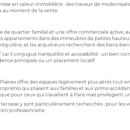
 mise en valeur immobilière : des travaux de modernisa
os au moment de la vente.
e quartier familial et une offre commerciale active, ave
es appartements dans des immeubles de petites hauteurs
égulière, et les acquéreurs recherchent des biens bien 
tif car il conjugue tranquillité et accessibilité : un bie
idence principale ou un placement locatif.
 Plaines offre des espaces légèrement plus aérés tout en
riétés qui plaisent aux familles et aux primo‑accédants.
ue pour ceux qui travaillent à Paris mais privilégient u
terrasse y sont particulièrement recherchés ; pour les v
tion professionnelle.