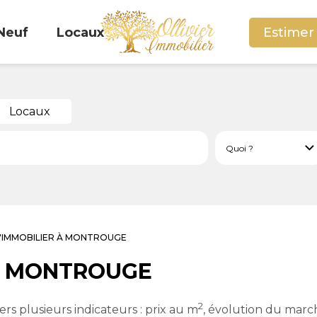
Neuf
Locaux
Estimer
Locaux
L'IMMOBILIER À MONTROUGE
r à MONTROUGE
2
rs plusieurs indicateurs : prix au m
, évolution du march