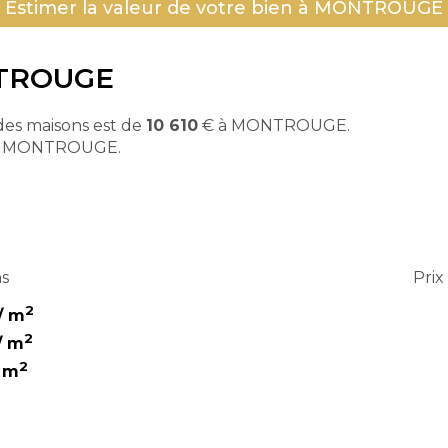
Estimer la valeur de votre bien à MONTROUGE
ONTROUGE
es maisons est de
10 610
€ à MONTROUGE.
à MONTROUGE.
ns
Pri
2
/ m
2
/ m
2
/ m