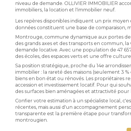
niveau de demande. OLLIVIER IMMOBILIER accompa
immobiliers, la location et l'immobilier neuf.
Les repères disponibles indiquent un prix moyen
données constituent une base de comparaison, mai
Montrouge, commune dynamique aux portes de Paris
des grands axes et des transports en commun, la v
demande locative. Avec une population de 47 657
des écoles, des espaces verts et une offre culturel
Sa position stratégique, proche du 14e arrondiss
immobilier : la rareté des maisons (seulement 3
biens en bon état ou rénovés. Les propriétaires r
accession et investissement locatif. Pour qui souha
des surfaces bien aménagées et attractivité pour 
Confier votre estimation à un spécialiste local, c
récentes, mais aussi d'un accompagnement person
transparente est la première étape pour transfo
montrougien.