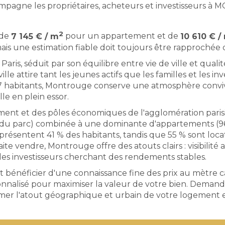
gne les propriétaires, acheteurs et investisseurs à M
2
 de
7 145 € / m
pour un appartement et de
10 610 € /
s une estimation fiable doit toujours être rapprochée d
, séduit par son équilibre entre vie de ville et qualit
ille attire tant les jeunes actifs que les familles et le
 habitants, Montrouge conserve une atmosphère convivi
le en plein essor.
ement et des pôles économiques de l'agglomération paris
 % du parc) combinée à une dominante d'appartements (
eprésentent 41 % des habitants, tandis que 55 % sont loca
ite vendre, Montrouge offre des atouts clairs : visibilité 
les investisseurs cherchant des rendements stables.
'est bénéficier d'une connaissance fine des prix au mètre 
nalisé pour maximiser la valeur de votre bien. Demander
rmer l'atout géographique et urbain de votre logement e