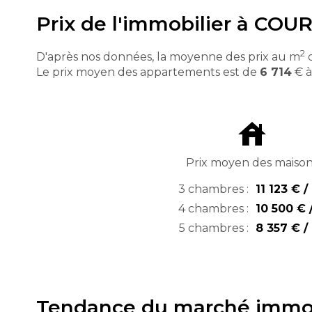
Prix de l'immobilier à CO
2
D'après nos données, la moyenne des prix au m
d
Le prix moyen des appartements est de
6 714
€ 
Prix moyen des maiso
3 chambres :
11 123 € /
4 chambres :
10 500 € 
5 chambres :
8 357 € /
Tendance du marché immo