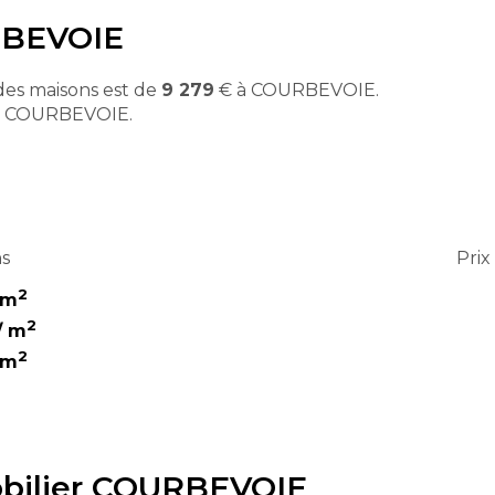
URBEVOIE
es maisons est de
9 279
€ à COURBEVOIE.
à COURBEVOIE.
ns
Pri
2
 m
2
/ m
2
 m
bilier COURBEVOIE