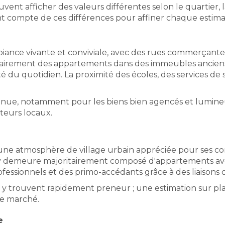
afficher des valeurs différentes selon le quartier, la r
t compte de ces différences pour affiner chaque estima
iance vivante et conviviale, avec des rues commerçantes
airement des appartements dans des immeubles anciens 
té du quotidien. La proximité des écoles, des services de s
nue, notamment pour les biens bien agencés et lumineux
eteurs locaux.
 une atmosphère de village urbain appréciée pour ses co
 y demeure majoritairement composé d'appartements ave
fessionnels et des primo-accédants grâce à des liaisons di
y trouvent rapidement preneur ; une estimation sur pla
de marché.
e