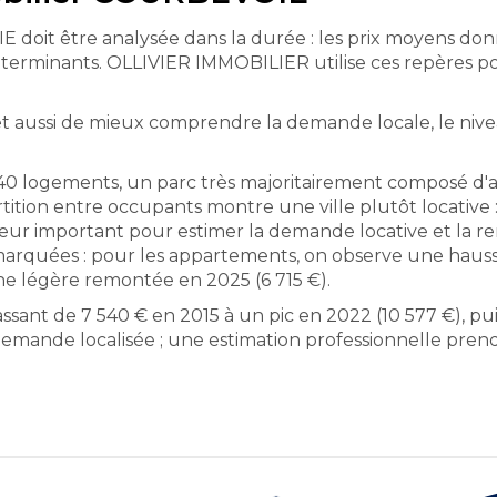
it être analysée dans la durée : les prix moyens donne
déterminants. OLLIVIER IMMOBILIER utilise ces repères 
t aussi de mieux comprendre la demande locale, le niv
340 logements, un parc très majoritairement composé d'
rtition entre occupants montre une ville plutôt locative
teur important pour estimer la demande locative et la ren
marquées : pour les appartements, on observe une hausse 
ne légère remontée en 2025 (6 715 €).
passant de 7 540 € en 2015 à un pic en 2022 (10 577 €), pu
demande localisée ; une estimation professionnelle pre