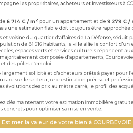
ne les propriétaires, acheteurs et investisseurs à CO
2
 de
6 714 € / m
pour un appartement et de
9 279 € /
s une estimation fiable doit toujours être rapprochée d
 et voisine du quartier d'affaires de La Défense, séduit
population de 81 516 habitants, la ville allie le confort 
oles, espaces verts et services culturels répondent aux
 majoritairement composée d'appartements, Courbevoie atti
et des pôles d'emploi.
é largement sollicité et d'acheteurs prêts à payer pour 
 rare sur le secteur, une estimation précise et professio
ères évolutions des prix au mètre carré, le profil des ac
z dès maintenant votre estimation immobilière gratuite 
ls concrets pour optimiser sa mise en vente.
Estimer la valeur de votre bien à COURBEVOIE