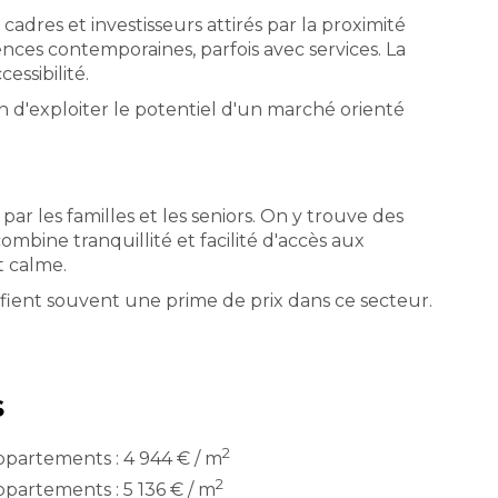
adres et investisseurs attirés par la proximité
ces contemporaines, parfois avec services. La
essibilité.
in d'exploiter le potentiel d'un marché orienté
ar les familles et les seniors. On y trouve des
mbine tranquillité et facilité d'accès aux
t calme.
ifient souvent une prime de prix dans ce secteur.
s
2
partements : 4 944 € / m
2
partements : 5 136 € / m