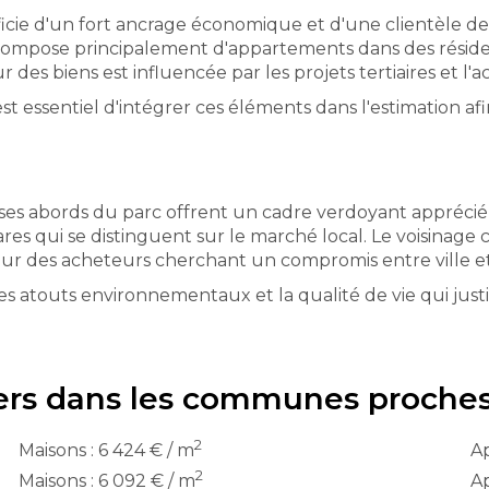
cie d'un fort ancrage économique et d'une clientèle de c
 compose principalement d'appartements dans des résiden
es biens est influencée par les projets tertiaires et l'acc
est essentiel d'intégrer ces éléments dans l'estimation af
 ses abords du parc offrent un cadre verdoyant apprécié p
s qui se distinguent sur le marché local. Le voisinage co
pour des acheteurs cherchant un compromis entre ville e
es atouts environnementaux et la qualité de vie qui just
iers dans les communes proche
2
Maisons : 6 424 € / m
Ap
2
Maisons : 6 092 € / m
Ap