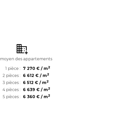
x moyen des appartements
2
1 pièce :
7 270 € / m
2
2 pièces :
6 612 € / m
2
3 pièces :
6 512 € / m
2
4 pièces :
6 639 € / m
2
5 pièces :
6 360 € / m